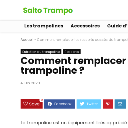
Les trampolines
Accessoires
Guide d
Accueil
»
Comment remplacer les ressorts cassés du trampol
Entretien du trampoline
Ressorts
Comment remplacer l
trampoline ?
4 juin 2023
0
Save
Le trampoline est un équipement très apprécié po