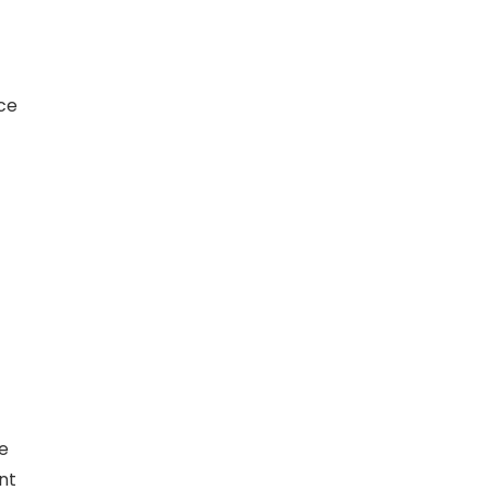
ce
le
nt