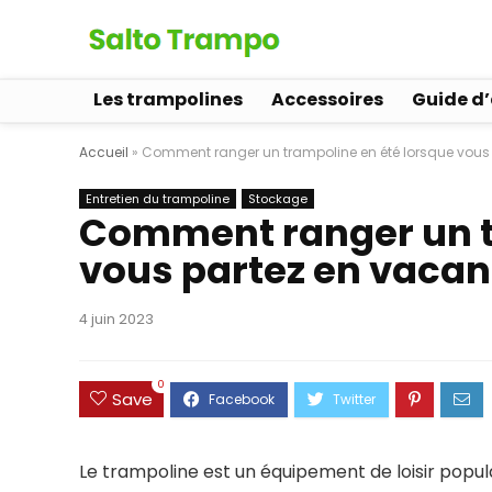
Les trampolines
Accessoires
Guide d
Accueil
»
Comment ranger un trampoline en été lorsque vous
Entretien du trampoline
Stockage
Comment ranger un t
vous partez en vacan
4 juin 2023
0
Save
Le trampoline est un équipement de loisir popula