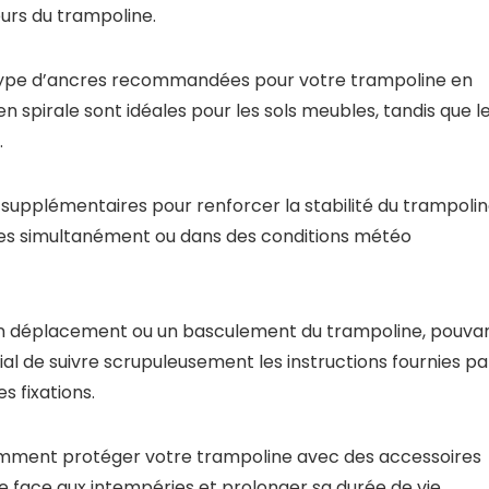
teurs du trampoline.
bon type d’ancres recommandées pour votre trampoline en
en spirale sont idéales pour les sols meubles, tandis que l
.
s supplémentaires pour renforcer la stabilité du trampolin
sonnes simultanément ou dans des conditions météo
r un déplacement ou un basculement du trampoline, pouva
dial de suivre scrupuleusement les instructions fournies pa
s fixations.
omment protéger votre trampoline avec des accessoires
 face aux intempéries et prolonger sa durée de vie.