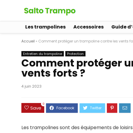
Les trampolines
Accessoires
Guide d
Accueil
»
Comment protéger un trampoline contre les vents for
Entretien du trampoline
Protection
Comment protéger un
vents forts ?
4 juin 2023
0
Save
Les trampolines sont des équipements de loisirs 