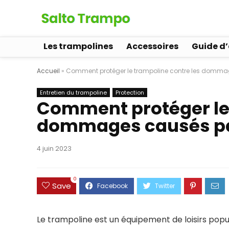
Les trampolines
Accessoires
Guide d
Accueil
»
Comment protéger le trampoline contre les dommage
Entretien du trampoline
Protection
Comment protéger le 
dommages causés par 
4 juin 2023
0
Save
Le trampoline est un équipement de loisirs popula