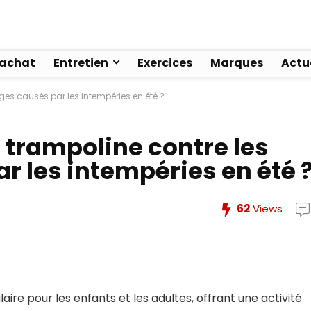
’achat
Entretien
Exercices
Marques
Actu
s causés par les intempéries en été ?
trampoline contre les
les intempéries en été 
62
Views
ire pour les enfants et les adultes, offrant une activité